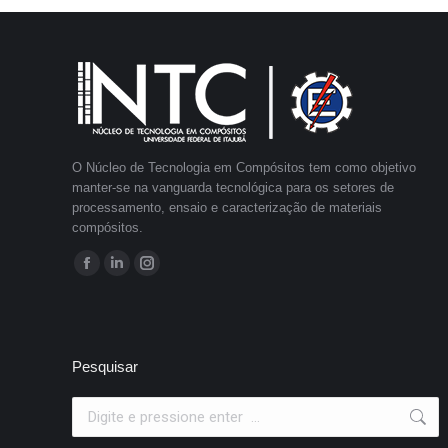
O Núcleo de Tecnologia em Compósitos tem como objetivo
manter-se na vanguarda tecnológica para os setores de
processamento, ensaio e caracterização de materiais
compósitos.
Encontre-nos em:
Facebook
Linkedin
Instagram
page
page
page
opens
opens
opens
in
in
in
Pesquisar
new
new
new
window
window
window
Search: