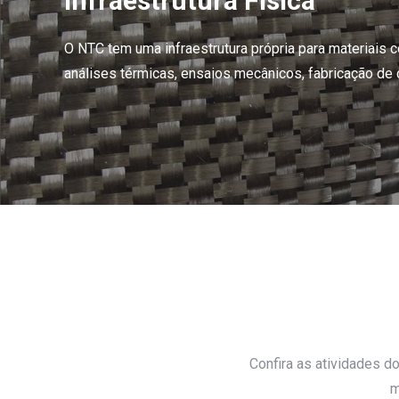
Infraestrutura Física
O NTC tem uma infraestrutura própria para materiai
análises térmicas, ensaios mecânicos, fabricação d
Confira as atividades d
m