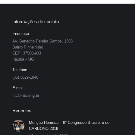
Informações de contato
Endereço:
Av. Benedito Pereira Santos, 1303
Bairro Pinheirinho
CEP: 37500-903
Itajubá - MG
Telefone:
(35) 3629-1948
E-mail:
ntc@ntc.eng.br
Recentes
Menção Honrosa – 8° Congresso Brasileiro de
CARBONO 2019