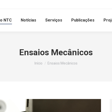
 o NTC
Notícias
Serviços
Publicações
Proj
Ensaios Mecânicos
Você está aqui:
Início
Ensaios Mecânicos