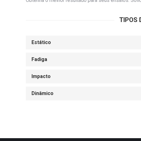
Obtenha o melhor resultado para seus ensaios. Soli
TIPOS 
Estático
Fadiga
Impacto
Dinâmico