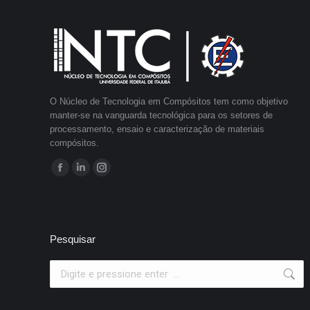
O Núcleo de Tecnologia em Compósitos tem como objetivo
manter-se na vanguarda tecnológica para os setores de
processamento, ensaio e caracterização de materiais
compósitos.
Encontre-nos em:
Facebook
Linkedin
Instagram
page
page
page
opens
opens
opens
in
in
in
Pesquisar
new
new
new
window
window
window
Search: