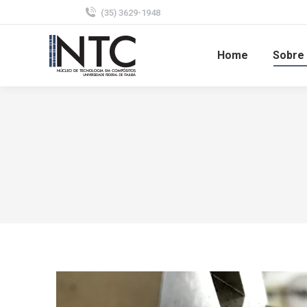
(35) 3629-1948
Home
Sobre