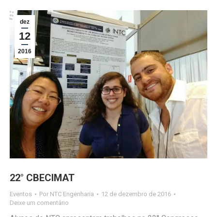
dez
12
2016
22° CBECIMAT
Eventos
Por
NTC Engenharia
12 de dezembro de 2016
Deixe um comentário