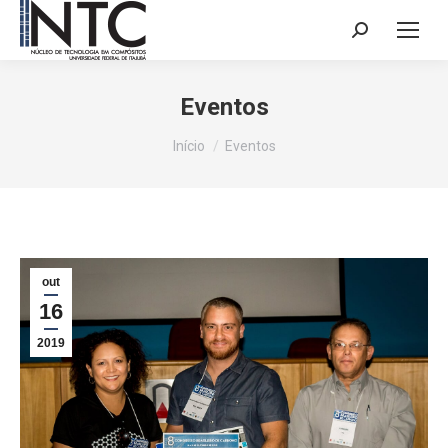
Search:
Eventos
Você está aqui:
Início
Eventos
out
16
2019