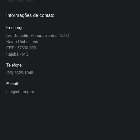
Facebook
Linkedin
Instagram
page
page
page
Informações de contato
opens
opens
opens
in
in
in
Endereço:
new
new
new
Av. Benedito Pereira Santos, 1303
Bairro Pinheirinho
window
window
window
CEP: 37500-903
Itajubá - MG
Telefone:
(35) 3629-1948
E-mail:
ntc@ntc.eng.br