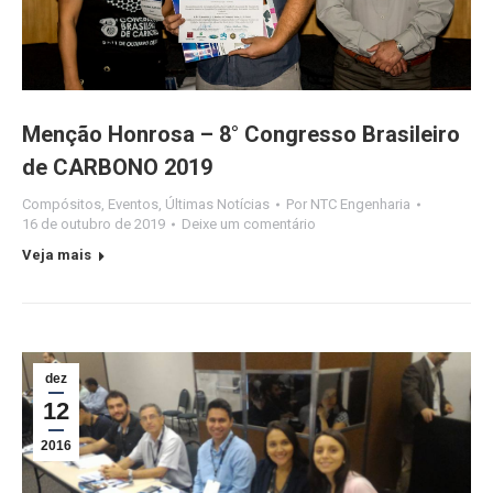
Menção Honrosa – 8° Congresso Brasileiro
de CARBONO 2019
Compósitos
,
Eventos
,
Últimas Notícias
Por
NTC Engenharia
16 de outubro de 2019
Deixe um comentário
Veja mais
dez
12
2016