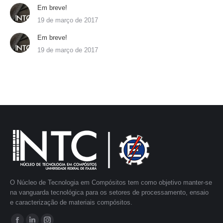
Em breve!
19 de março de 2017
Em breve!
19 de março de 2017
O Núcleo de Tecnologia em Compósitos tem como objetivo manter-se
na vanguarda tecnológica para os setores de processamento, ensaio
e caracterização de materiais compósitos.
Encontre-nos em: