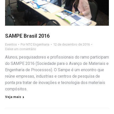
SAMPE Brasil 2016
Eventos
Por
NTC Engenharia
12 de dezembro de 2016
Deixe um comentário
Alunos, pesquisadores e profissionais do ramo participam
do SAMPE 2016 (Sociedade para o Avanço de Materiais e
Engenharia de Processos). O Sampe é um encontro que
reúne empresas, industrias e centros de pesquisa de
ponta pra tratar de inovações e tecnologia dos materiais
compósitos.
Veja mais