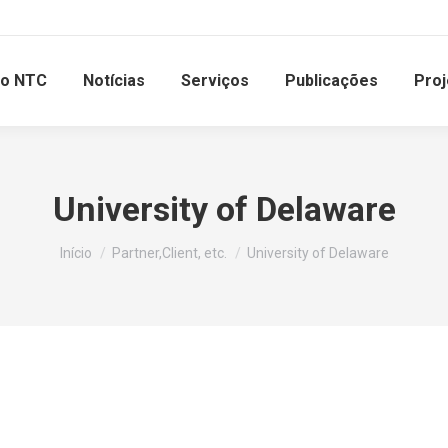
 o NTC
Notícias
Serviços
Publicações
Proj
University of Delaware
Você está aqui:
Início
Partner,Client, etc.
University of Delaware