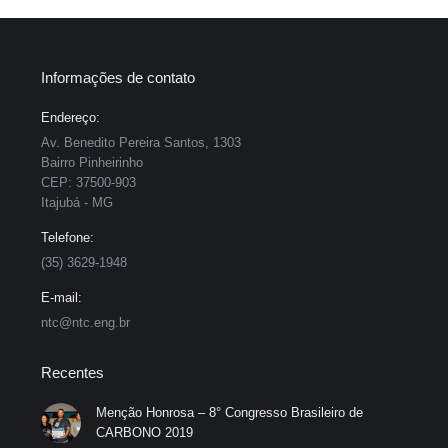
Informações de contato
Endereço:
Av. Benedito Pereira Santos, 1303
Bairro Pinheirinho
CEP: 37500-903
Itajubá - MG
Telefone:
(35) 3629-1948
E-mail:
ntc@ntc.eng.br
Recentes
Menção Honrosa – 8° Congresso Brasileiro de
CARBONO 2019