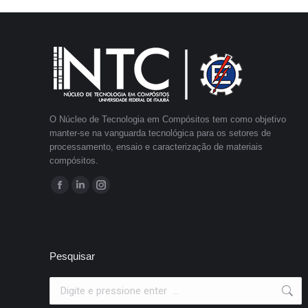
O Núcleo de Tecnologia em Compósitos tem como objetivo
manter-se na vanguarda tecnológica para os setores de
processamento, ensaio e caracterização de materiais
compósitos.
Encontre-nos em:
Facebook
Linkedin
Instagram
page
page
page
opens
opens
opens
in
in
in
Pesquisar
new
new
new
window
window
window
Search: