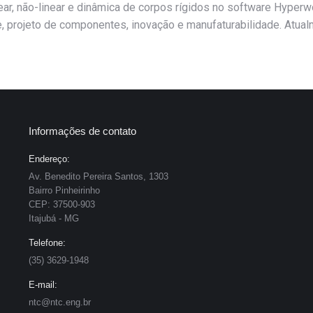
near, não-linear e dinâmica de corpos rígidos no software Hype
e, projeto de componentes, inovação e manufaturabilidade. Atua
Informações de contato
Endereço:
Av. Benedito Pereira Santos, 1303
Bairro Pinheirinho
CEP: 37500-903
Itajubá - MG
Telefone:
(35) 3629-1948
E-mail:
ntc@ntc.eng.br