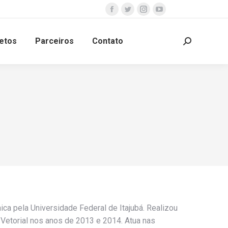
Facebook
Twitter
Instagram
YouTube
page
page
page
page
etos
Parceiros
Contato
opens
opens
opens
opens
Search:
in
in
in
in
new
new
new
new
window
window
window
window
a pela Universidade Federal de Itajubá. Realizou
Vetorial nos anos de 2013 e 2014. Atua nas