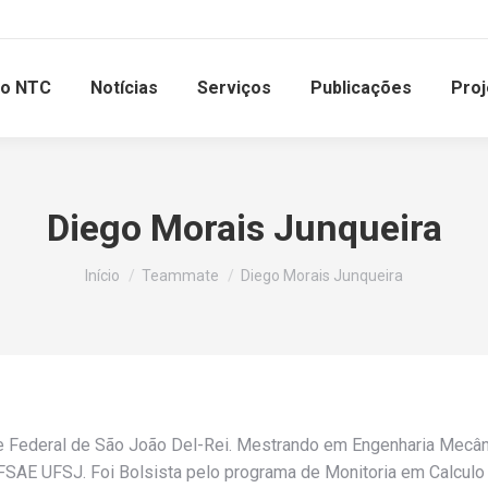
 o NTC
Notícias
Serviços
Publicações
Proj
Diego Morais Junqueira
Você está aqui:
Início
Teammate
Diego Morais Junqueira
 Federal de São João Del-Rei. Mestrando em Engenharia Mecânic
FSAE UFSJ. Foi Bolsista pelo programa de Monitoria em Calculo 