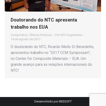
Doutorando do NTC apresenta
trabalho nos EUA
Compósitos
,
Últimas Notícias
Por
NTC Engenharia
14 de agosto de 2017
O doutorando do NTC, Ricardo Mello Di Benedetto,
apresentou trabalho no “2017 CCM Symposium”,
no Center for Composite Materials – EUA. Um
grande avanço para as relações internacionais do
NTC!
Desenvolvido por
BEESOFT