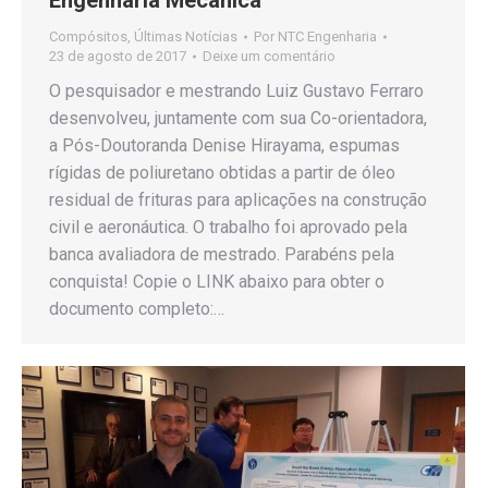
Engenharia Mecânica
Compósitos
,
Últimas Notícias
Por
NTC Engenharia
23 de agosto de 2017
Deixe um comentário
O pesquisador e mestrando Luiz Gustavo Ferraro
desenvolveu, juntamente com sua Co-orientadora,
a Pós-Doutoranda Denise Hirayama, espumas
rígidas de poliuretano obtidas a partir de óleo
residual de frituras para aplicações na construção
civil e aeronáutica. O trabalho foi aprovado pela
banca avaliadora de mestrado. Parabéns pela
conquista! Copie o LINK abaixo para obter o
documento completo:…