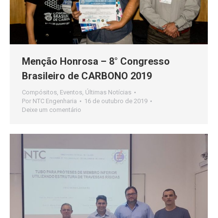
Menção Honrosa – 8° Congresso
Brasileiro de CARBONO 2019
Compósitos
,
Eventos
,
Últimas Notícias
Por
NTC Engenharia
16 de outubro de 2019
Deixe um comentário