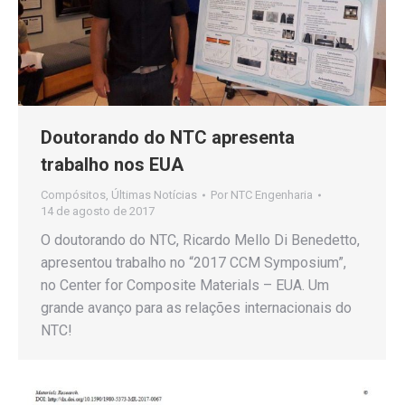
Doutorando do NTC apresenta
trabalho nos EUA
Compósitos
,
Últimas Notícias
Por
NTC Engenharia
14 de agosto de 2017
O doutorando do NTC, Ricardo Mello Di Benedetto,
apresentou trabalho no “2017 CCM Symposium”,
no Center for Composite Materials – EUA. Um
grande avanço para as relações internacionais do
NTC!