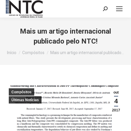
Search:
Mais um artigo internacional
publicado pelo NTC!
Você está aqui:
Início
Compósitos
Mais um artigo internacional publicado…
Compósitos
out
4
Últimas Notícias
2017