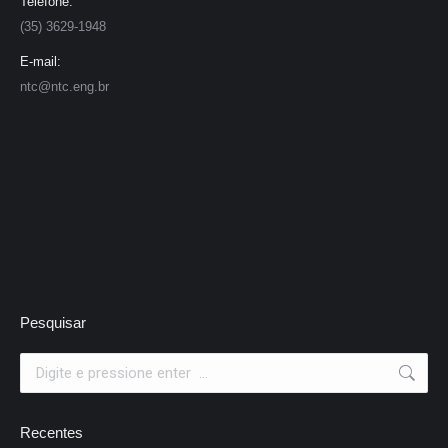
Telefone:
(35) 3629-1948
E-mail:
ntc@ntc.eng.br
Pesquisar
Search:
Recentes