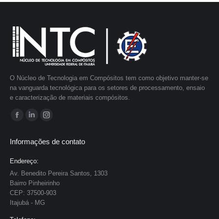
O Núcleo de Tecnologia em Compósitos tem como objetivo manter-se
na vanguarda tecnológica para os setores de processamento, ensaio
e caracterização de materiais compósitos.
Encontre-nos em:
Facebook
Linkedin
Instagram
page
page
page
Informações de contato
opens
opens
opens
in
in
in
Endereço:
new
new
new
Av. Benedito Pereira Santos, 1303
Bairro Pinheirinho
window
window
window
CEP: 37500-903
Itajubá - MG