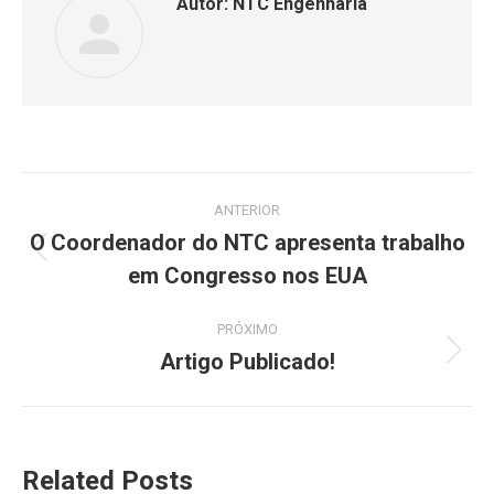
Autor:
NTC Engenharia
Navegação
ANTERIOR
de
O Coordenador do NTC apresenta trabalho
Post
em Congresso nos EUA
post:
anterior:
PRÓXIMO
Artigo Publicado!
Próximo
post:
Related Posts