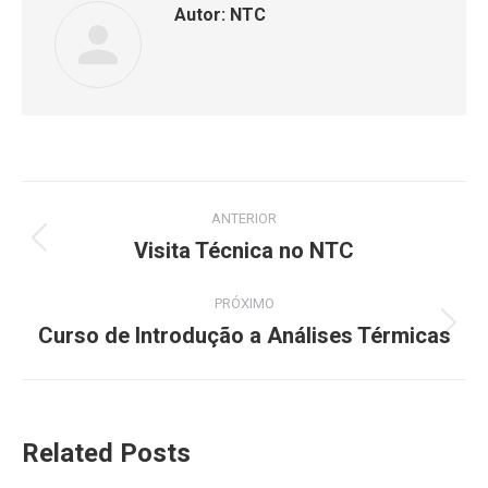
Autor:
NTC
Navegação
ANTERIOR
de
Visita Técnica no NTC
Post
anterior:
post:
PRÓXIMO
Curso de Introdução a Análises Térmicas
Próximo
post:
Related Posts